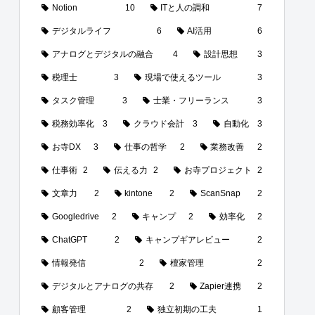
Notion
10
ITと人の調和
7
デジタルライフ
6
AI活用
6
アナログとデジタルの融合
4
設計思想
3
税理士
3
現場で使えるツール
3
タスク管理
3
士業・フリーランス
3
税務効率化
3
クラウド会計
3
自動化
3
お寺DX
3
仕事の哲学
2
業務改善
2
仕事術
2
伝える力
2
お寺プロジェクト
2
文章力
2
kintone
2
ScanSnap
2
Googledrive
2
キャンプ
2
効率化
2
ChatGPT
2
キャンプギアレビュー
2
情報発信
2
檀家管理
2
デジタルとアナログの共存
2
Zapier連携
2
顧客管理
2
独立初期の工夫
1