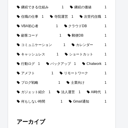
継続できる仕組み
1
継続の価値
1
住職の仕事
1
寺院運営
1
次世代住職
1
VBA初心者
1
クラウドDB
1
顧客コード
1
郵便DB
1
コミュニケーション
1
カレンダー
1
キャッシュレス
1
ショートカット
1
行動ログ
1
バックアップ
1
Chatwork
1
アメフト
1
リモートワーク
1
ブログ戦略
1
士業向け
1
ガジェット紹介
1
法人運営
1
AI時代
1
何もしない時間
1
Gmail通知
1
アーカイブ